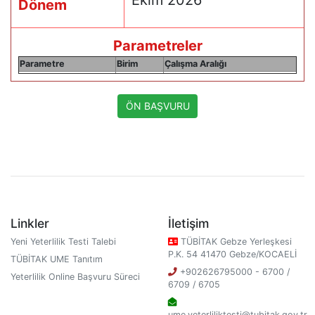
Ekim 2026
Dönem
Parametreler
Parametre
Birim
Çalışma Aralığı
ÖN BAŞVURU
Linkler
İletişim
Yeni Yeterlilik Testi Talebi
TÜBİTAK Gebze Yerleşkesi
P.K. 54 41470 Gebze/KOCAELİ
TÜBİTAK UME Tanıtım
+902626795000 - 6700 /
Yeterlilik Online Başvuru Süreci
6709 / 6705
ume.yeterliliktesti@tubitak.gov.tr