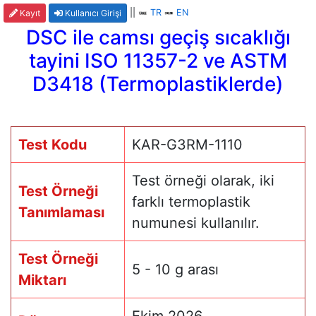
||
TR
EN
Kayıt
Kullanıcı Girişi
DSC ile camsı geçiş sıcaklığı
tayini ISO 11357-2 ve ASTM
D3418 (Termoplastiklerde)
Test Kodu
KAR-G3RM-1110
Test örneği olarak, iki
Test Örneği
farklı termoplastik
Tanımlaması
numunesi kullanılır.
Test Örneği
5 - 10 g arası
Miktarı