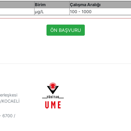
Birim
Çalışma Aralığı
µg/L
100 - 1000
ÖN BAŞVURU
rleşkesi
e/KOCAELİ
 6700 /