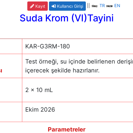
||
TR
EN
Kayıt
Kullanıcı Girişi
Suda Krom (VI)Tayini
KAR-G3RM-180
Test örneği, su içinde belirlenen deriş
ı
içerecek şekilde hazırlanır.
2 x 10 mL
Ekim 2026
Parametreler