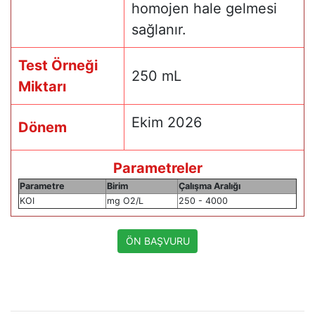
homojen hale gelmesi
sağlanır.
Test Örneği
250 mL
Miktarı
Ekim 2026
Dönem
Parametreler
Parametre
Birim
Çalışma Aralığı
KOI
mg O2/L
250 - 4000
ÖN BAŞVURU