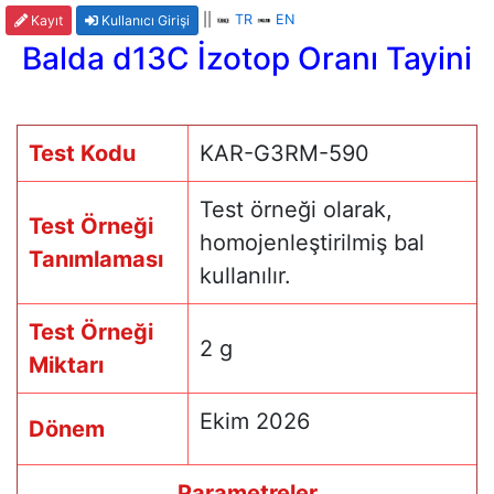
||
TR
EN
Kayıt
Kullanıcı Girişi
Balda d13C İzotop Oranı Tayini
Test Kodu
KAR-G3RM-590
Test örneği olarak,
Test Örneği
homojenleştirilmiş bal
Tanımlaması
kullanılır.
Test Örneği
2 g
Miktarı
Ekim 2026
Dönem
Parametreler