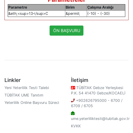
Parametre
Birim
Çalışma Aralığı
&eth;<sup>13</sup>C
&permil;
(-10) - (-30)
ÖN BAŞVURU
Linkler
İletişim
Yeni Yeterlilik Testi Talebi
TÜBİTAK Gebze Yerleşkesi
P.K. 54 41470 Gebze/KOCAELİ
TÜBİTAK UME Tanıtım
+902626795000 - 6700 /
Yeterlilik Online Başvuru Süreci
6709 / 6705
ume.yeterliliktesti@tubitak.gov.tr
KVKK